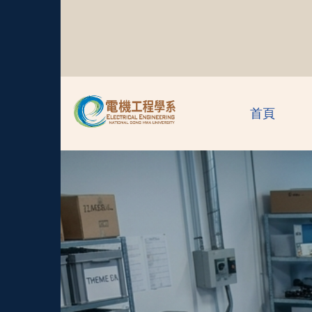
跳
到
主
要
內
容
區
首頁