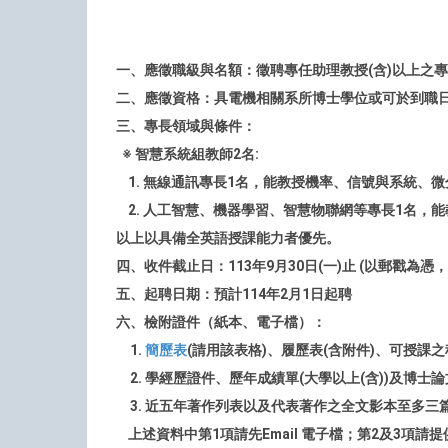
一、應徵職級與名額：徵聘專任助理教授(含)以上之專
二、應徵資格：具電機相關系所博士學位或可於到職
三、專長領域與條件：
※ 智慧系統組教師2名:
1.
無線通訊專長1名，能教授機率、信號與系統、微
2.
人工智慧、機器學習、智慧物聯網等專長1名，
以上以具備全英語授課能力者優先。
四、收件截止日：113年9月30日(一)止 (以郵戳為憑
五、起聘日期：預計114年2月1日起聘
六、檢附證件（紙本、電子檔）：
1.
簡歷表
(請用該表格)、履歷表(含附件)、可授
2. 學經歷證件、歷年成績單(大學以上(含))及
3. 近五年著作列表以及代表著作之全文影本至多三
上述資料中第1項請先Email 電子檔；第2及3項