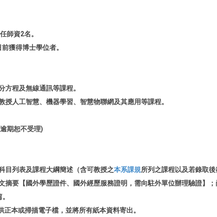
任師資2名。
日前獲得博士學位者。
分方程及無線通訊等課程。
能教授人工智慧、機器學習、智慧物聯網及其應用等課程。
，逾期恕不受理)
課之科目列表及課程大綱簡述（含可教授之
本系課規
所列之課程以及若錄取後
博士論文摘要【國外學歷證件、國外經歷服務證明，需向駐外單位辦理驗證】
篇。
請提供正本或掃描電子檔，並將所有紙本資料寄出。