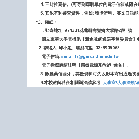
4. 三封推薦信。(可寄到應聘單位的電子信箱或附在
5. 其他有利審查資料，例如: 獲獎證明、英文口語
七、備註：
1. 郵寄地址: 974301花蓮縣壽豐鄉大學路2段1號
國立東華大學電機系【新進教師遴選事務委員會】
2.
聯絡人: 邱小姐、聯絡電話: 03-8905063
電子信箱:
senorita@gms.ndhu.edu.tw
電子檔標題請註明【應徵電機系教師_姓名】。
3. 除推薦信函外，其餘資料可先以影本寄出通過初
4.本校教師聘任相關辦法請參考:
人事室\人事法規\
學年度:
112
學期:
上
友善列印