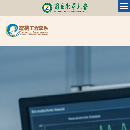
跳
到
主
要
內
容
區