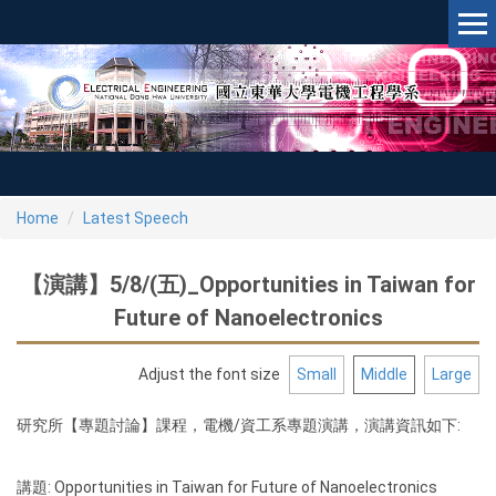
Jump
to
the
main
content
block
Home
Latest Speech
【演講】5/8/(五)_Opportunities in Taiwan for
Future of Nanoelectronics
Adjust the font size
Small
Middle
Large
研究所【專題討論】課程，電機/資工系專題演講，演講資訊如下:
講題: Opportunities in Taiwan for Future of Nanoelectronics