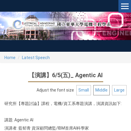
Jump
to
the
main
content
block
Home
Latest Speech
【演講】6/5(五)_ Agentic AI
Adjust the font size
Small
Middle
Large
研究所【專題討論】課程，電機/資工系專題演講，演講資訊如下:
講題: Agentic AI
演講者: 藍郁青 資深顧問總監/IBM首席AI科學家