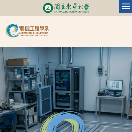
跳
到
主
要
內
容
區